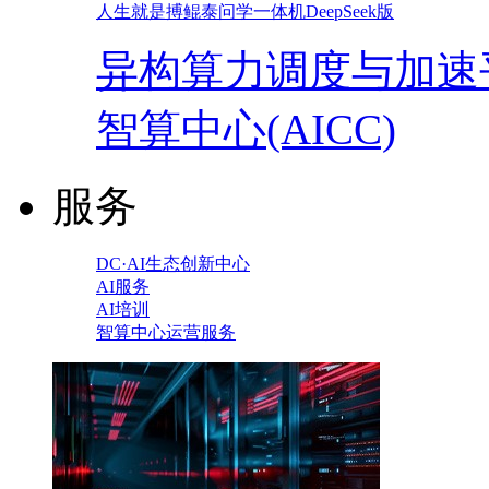
人生就是搏鲲泰问学一体机DeepSeek版
异构算力调度与加速
智算中心(AICC)
服务
DC·AI生态创新中心
AI服务
AI培训
智算中心运营服务